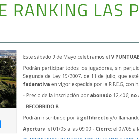
E RANKING LAS 
Este sábado 9 de Mayo celebramos el
V PUNTUABL
Podrán participar todos los jugadores, sin perjuic
Segunda de Ley 19/2007, de 11 de julio, que est
federativa
en vigor expedida por la R.F.E.G, con 
- Precio de la inscripción por
abonado
12,40€;
no
- RECORRIDO B
Podrán inscribirse por #
golfdirecto
y/o llamando
Apertura
: el 01/05 a las
09:00
-
Cierre
: el 07/05 a 